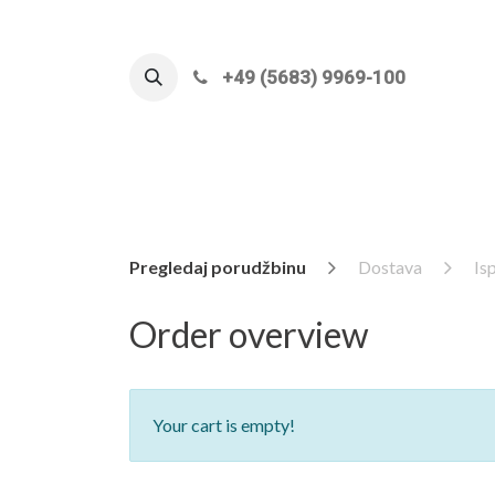
+49 (5683) 9969-100
Pregledaj porudžbinu
Dostava
Is
Order overview
Your cart is empty!